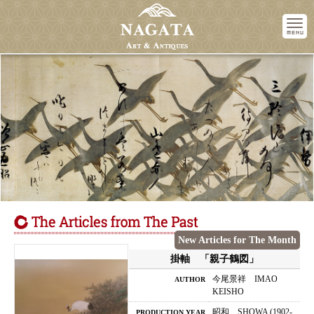
M
Nagata Art & Antiques
Teramchi-Nijo, Kyoto
604-0916 JAPAN
Phone : (075)211-9511
Business Hours : 10:00〜18:00
ACCESS
Access
Subway / Tozai Line
Kyoto Shiyakusho-mae stn.
5-min. walk
Bus
Kawaramachi : Nijo stn.
New Articles for The Month
3-min. walk
掛軸 「親子鶴図」
今尾景祥 IMAO
AUTHOR
KEISHO
昭和 SHOWA (1902-
PRODUCTION YEAR