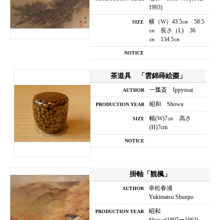
1993)
横（W）43.5㎝ 58.5
SIZE
㎝ 長さ（L) 36
㎝ 134.5㎝
NOTICE
茶道具 「雲錦蒔絵棗」
一瓢斎 Ippyosai
AUTHOR
昭和 Showa
PRODUCTION YEAR
幅(W)7㎝ 高さ
SIZE
(H)7cm
NOTICE
掛軸「観楓」
幸松春浦
AUTHOR
Yukimatsu Shunpo
昭和
PRODUCTION YEAR