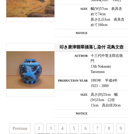
Showa(1897ー1962)
幅(W)57cm 表具含
SIZE
めて74cm
長さ(L)53cm 表具含
めて160cm
NOTICE
叩き唐津翡翠掻落し染付 花鳥文壺
十三代中里太郎右衛
AUTHOR
門
13th Nakazato
Taroemon
1993年 平成4年
PRODUCTION YEAR
1923－2009
高さ(H)33cm 幅
SIZE
(W)33cm 口径
15cm 高台径20cm
NOTICE
Previous
2
3
4
5
6
7
8
9