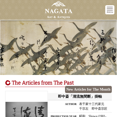
M
Nagata Art & Antiques
Teramchi-Nijo, Kyoto
604-0916 JAPAN
Phone : (075)211-9511
Business Hours : 10:00〜18:00
ACCESS
Access
Subway / Tozai Line
Kyoto Shiyakusho-mae stn.
5-min. walk
Bus
Kawaramachi : Nijo stn.
New Articles for The Month
3-min. walk
即中斎「清流無間断」掛軸
表千家十三代家元
AUTHOR
千宗左 即中斎宗匠
昭和 Showa (1901-
PRODUCTION YEAR