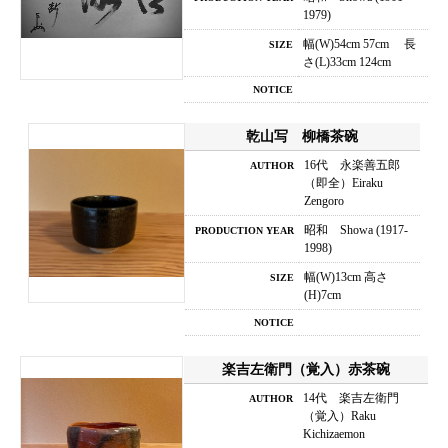
1979)
幅(W)54cm 57cm 長
SIZE
さ(L)33cm 124cm
NOTICE
乾山写 柳橋茶碗
16代 永楽善五郎
AUTHOR
（即全）Eiraku
Zengoro
昭和 Showa (1917-
PRODUCTION YEAR
1998)
幅(W)13cm 高さ
SIZE
(H)7cm
NOTICE
楽吉左衛門（覚入）赤茶碗
14代 楽吉左衛門
AUTHOR
（覚入）Raku
Kichizaemon