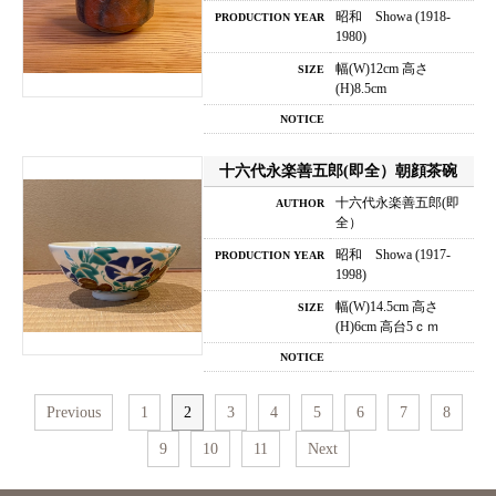
昭和 Showa (1918-
PRODUCTION YEAR
1980)
幅(W)12cm 高さ
SIZE
(H)8.5cm
NOTICE
十六代永楽善五郎(即全）朝顔茶碗
十六代永楽善五郎(即
AUTHOR
全）
昭和 Showa (1917-
PRODUCTION YEAR
1998)
幅(W)14.5cm 高さ
SIZE
(H)6cm 高台5ｃｍ
NOTICE
Previous
1
2
3
4
5
6
7
8
9
10
11
Next